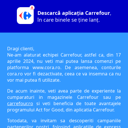
Descarcă aplicația Carrefour
,
în care binele se ține lanț.
Dragi clienti,
Ne-am alaturat echipei Carrefour, astfel ca, din 17
aprilie 2024, nu veti mai putea lansa comenzi pe
platforma www.cora.ro. De asemenea, conturile
cora.ro vor fi dezactivate, ceea ce va insemna ca nu
vor mai putea fi utilizate.
De acum inainte, veti avea parte de experiente la
cumparaturi in magazinele Carrefour sau pe
carrefour.ro
si veti beneficia de toate avantajele
programului Act for Good, din aplicatia Carrefour.
Totodata, va invitam sa descoperiti campaniile
partenerilor nostri, folosind aplicatiile de express